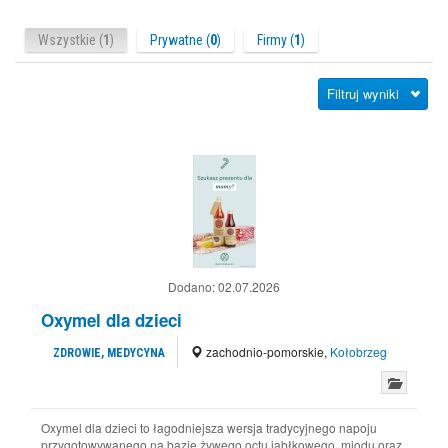
Wszystkie (
1
)
Prywatne (
0
)
Firmy (
1
)
Filtruj wyniki
Dodano:
02.07.2026
Oxymel dla dzieci
zachodnio-pomorskie
,
Kołobrzeg
ZDROWIE, MEDYCYNA
Oxymel dla dzieci to łagodniejsza wersja tradycyjnego napoju
przygotowywanego na bazie żywego octu jabłkowego, miodu oraz