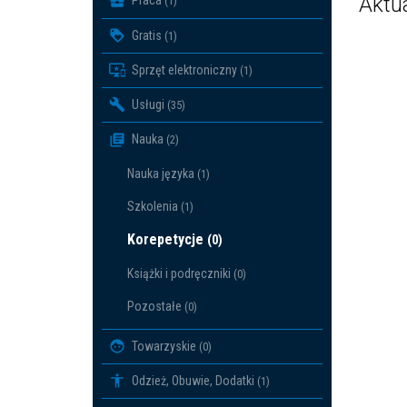
Aktu
Praca
(1)
Gratis
(1)
Sprzęt elektroniczny
(1)
Usługi
(35)
Nauka
(2)
Nauka języka
(1)
Szkolenia
(1)
Korepetycje
(0)
Książki i podręczniki
(0)
Pozostałe
(0)
Towarzyskie
(0)
Odzież, Obuwie, Dodatki
(1)