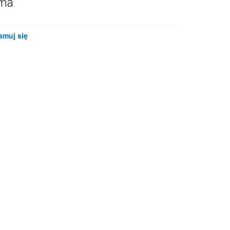
ama
amuj się