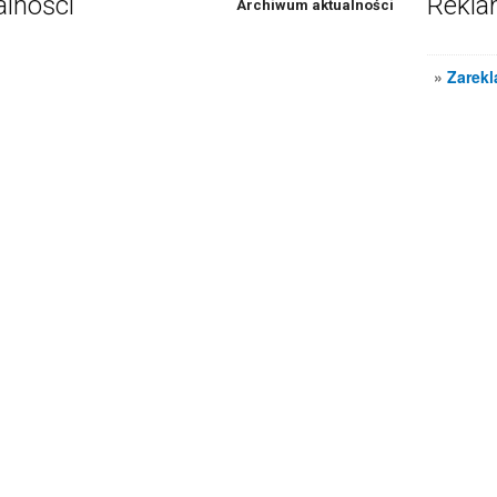
alności
Rekl
Archiwum aktualności
»
Zarekl