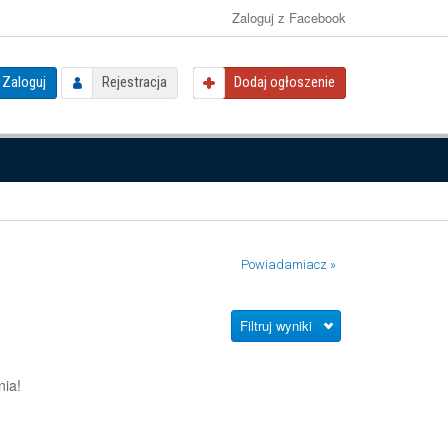
Zaloguj z Facebook
Zaloguj
Rejestracja
Dodaj ogłoszenie
Powiadamiacz »
Filtruj wyniki
nia!