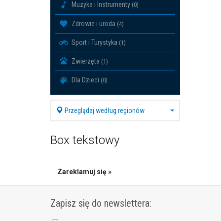
Muzyka i Instrumenty
(0)
Zdrowie i uroda
(4)
Sport i Turystyka
(1)
Zwierzęta
(1)
Dla Dzieci
(0)
Przeglądaj według regionów
Box tekstowy
Zareklamuj się »
Zapisz się do newslettera: