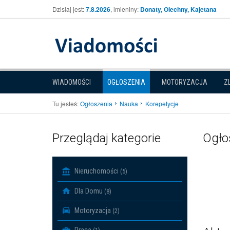
Dzisiaj jest:
7.8.2026
, imieniny:
Donaty, Olechny, Kajetana
WIADOMOŚCI
OGŁOSZENIA
MOTORYZACJA
Z
Tu jesteś:
Ogłoszenia
Nauka
Korepetycje
Przeglądaj kategorie
Ogłos
Nieruchomości
(5)
Dla Domu
(8)
Motoryzacja
(2)