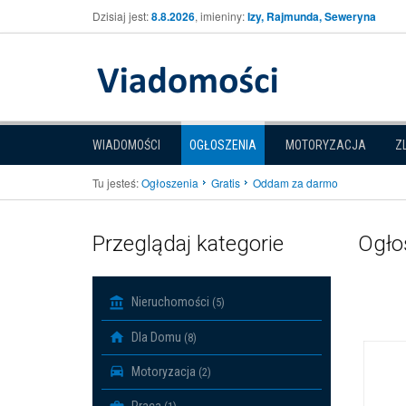
Dzisiaj jest:
8.8.2026
, imieniny:
Izy, Rajmunda, Seweryna
WIADOMOŚCI
OGŁOSZENIA
MOTORYZACJA
Z
Tu jesteś:
Ogłoszenia
Gratis
Oddam za darmo
Przeglądaj kategorie
Ogło
Nieruchomości
(5)
Dla Domu
(8)
Motoryzacja
(2)