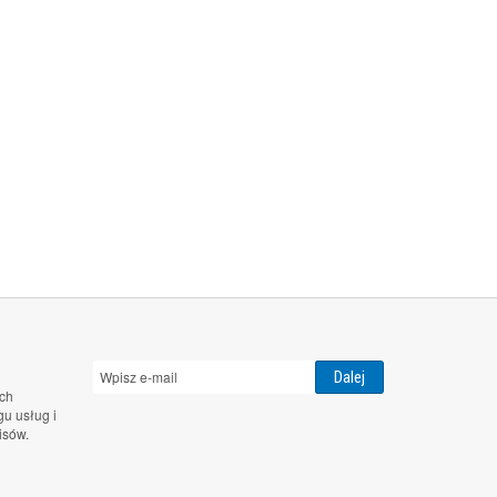
ch
u usług i
isów.