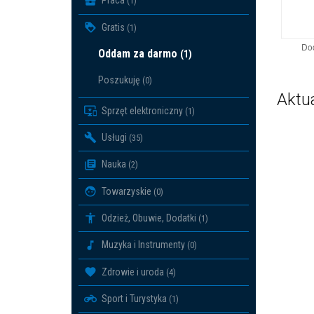
Praca
(1)
Gratis
(1)
Do
Oddam za darmo
(1)
Poszukuję
(0)
Aktu
Sprzęt elektroniczny
(1)
Usługi
(35)
Nauka
(2)
Towarzyskie
(0)
Odzież, Obuwie, Dodatki
(1)
Muzyka i Instrumenty
(0)
Zdrowie i uroda
(4)
Sport i Turystyka
(1)