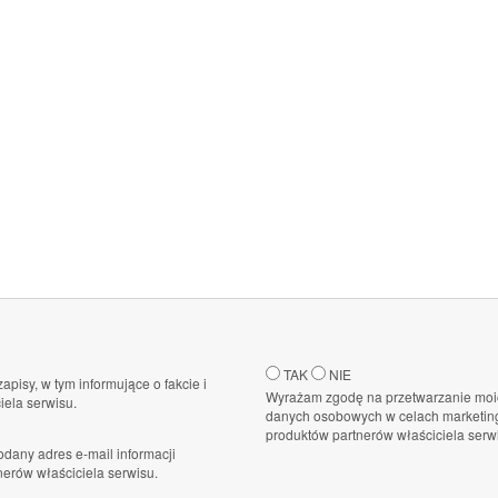
TAK
NIE
zapisy, w tym informujące o fakcie i
Wyrażam zgodę na przetwarzanie moi
ela serwisu.
danych osobowych w celach marketing
produktów partnerów właściciela serw
dany adres e-mail informacji
erów właściciela serwisu.