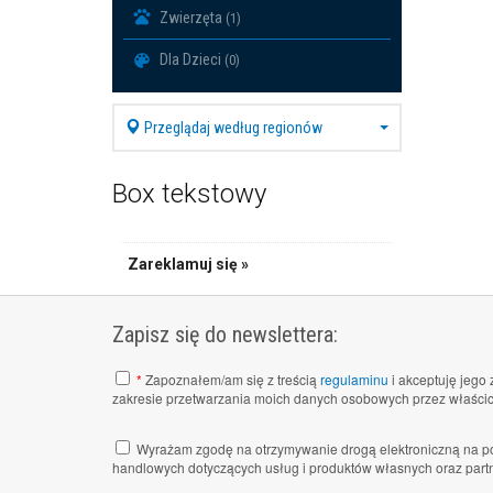
Zwierzęta
(1)
Dla Dzieci
(0)
Przeglądaj według regionów
Box tekstowy
Zareklamuj się »
Zapisz się do newslettera:
*
Zapoznałem/am się z treścią
regulaminu
i akceptuję jego 
zakresie przetwarzania moich danych osobowych przez właścici
Wyrażam zgodę na otrzymywanie drogą elektroniczną na po
handlowych dotyczących usług i produktów własnych oraz partn