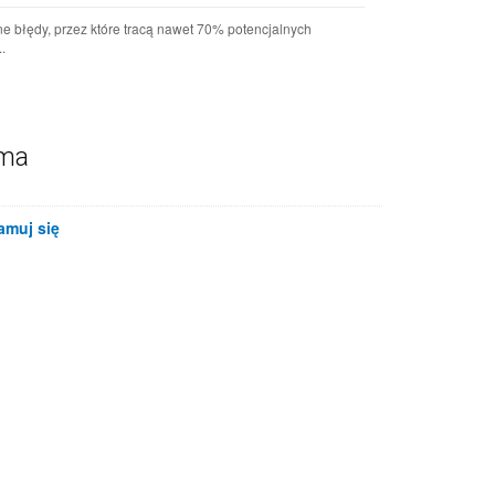
e błędy, przez które tracą nawet 70% potencjalnych
.
ama
amuj się