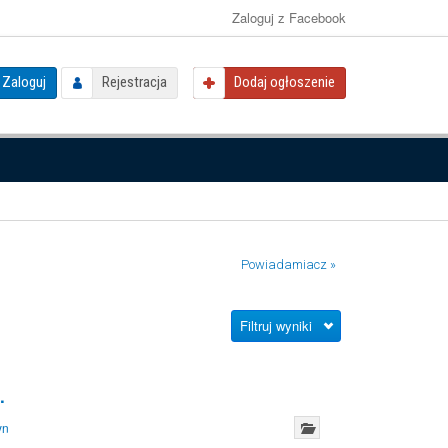
Zaloguj z Facebook
Zaloguj
Rejestracja
Dodaj ogłoszenie
Powiadamiacz »
Filtruj wyniki
.
yn