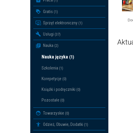
Praca
(1)
Gratis
(1)
Do
Sprzęt elektroniczny
(1)
Usługi
(37)
Aktu
Nauka
(2)
Nauka języka
(1)
Szkolenia
(1)
Korepetycje
(0)
Książki i podręczniki
(0)
Pozostałe
(0)
Towarzyskie
(0)
Odzież, Obuwie, Dodatki
(1)