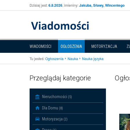
Dzisiaj jest:
6.8.2026
, imieniny:
Jakuba, Sławy, Wincentego
WIADOMOŚCI
OGŁOSZENIA
MOTORYZACJA
Z
Tu jesteś:
Ogłoszenia
Nauka
Nauka języka
Przeglądaj kategorie
Ogłos
Nieruchomości
(5)
Dla Domu
(8)
Motoryzacja
(2)