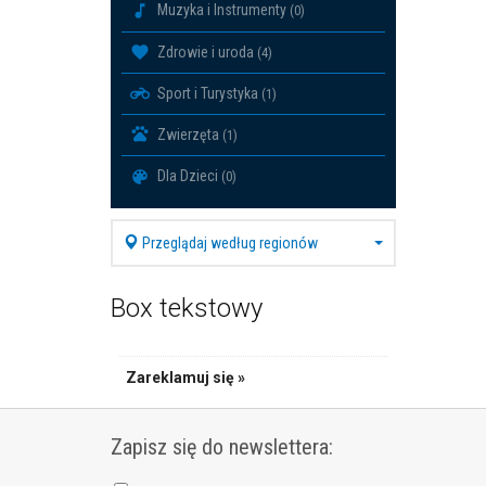
Muzyka i Instrumenty
(0)
Zdrowie i uroda
(4)
Sport i Turystyka
(1)
Zwierzęta
(1)
Dla Dzieci
(0)
Przeglądaj według regionów
Box tekstowy
Zareklamuj się »
Zapisz się do newslettera: