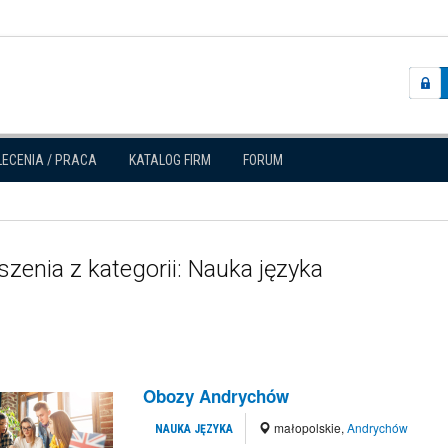
LECENIA / PRACA
KATALOG FIRM
FORUM
zenia z kategorii: Nauka języka
Obozy Andrychów
małopolskie
,
Andrychów
NAUKA JĘZYKA