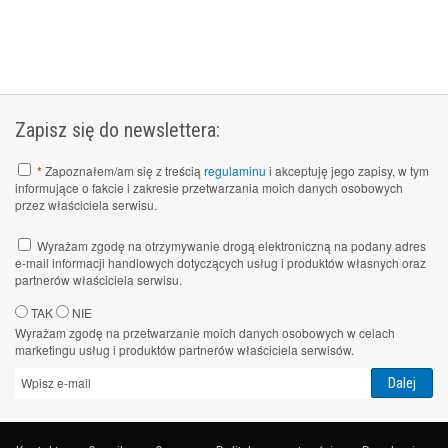
Zapisz się do newslettera:
*
Zapoznałem/am się z treścią
regulaminu
i akceptuję jego zapisy, w tym
informujące o fakcie i zakresie przetwarzania moich danych osobowych
przez właściciela serwisu.
Wyrażam zgodę na otrzymywanie drogą elektroniczną na podany adres
e-mail informacji handlowych dotyczących usług i produktów własnych oraz
partnerów właściciela serwisu.
TAK
NIE
Wyrażam zgodę na przetwarzanie moich danych osobowych w celach
marketingu usług i produktów partnerów właściciela serwisów.