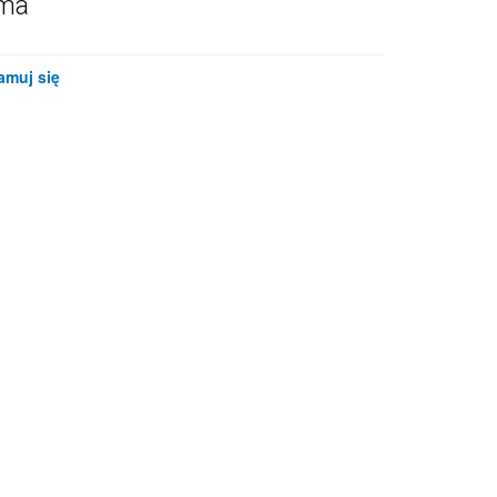
ama
amuj się