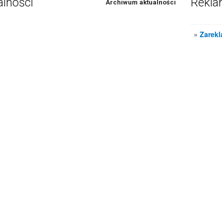
alności
Rekl
Archiwum aktualności
»
Zarekl