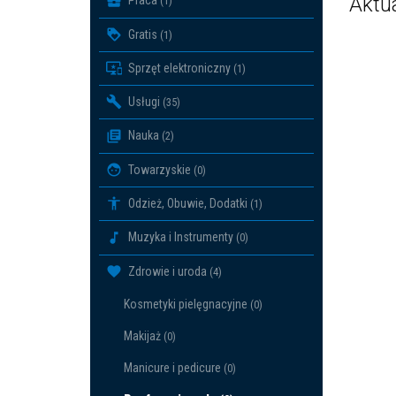
Aktu
Praca
(1)
Gratis
(1)
Sprzęt elektroniczny
(1)
Usługi
(35)
Nauka
(2)
Towarzyskie
(0)
Odzież, Obuwie, Dodatki
(1)
Muzyka i Instrumenty
(0)
Zdrowie i uroda
(4)
Kosmetyki pielęgnacyjne
(0)
Makijaż
(0)
Manicure i pedicure
(0)