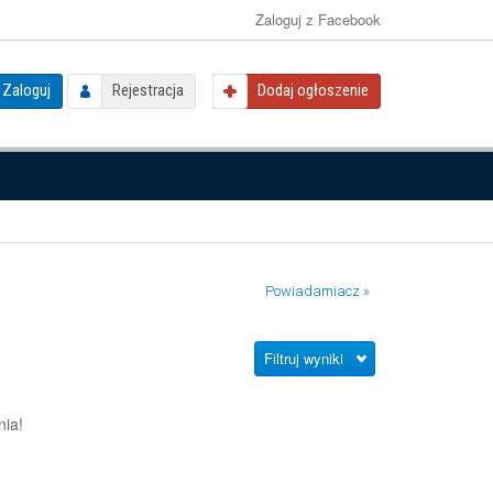
Zaloguj z Facebook
Zaloguj
Rejestracja
Dodaj ogłoszenie
Powiadamiacz »
Filtruj wyniki
nia!