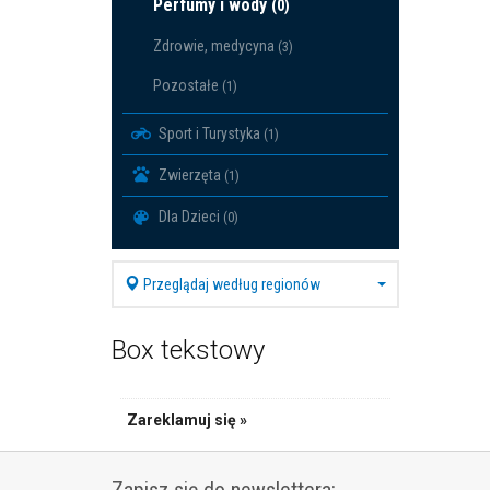
Perfumy i wody
(0)
Zdrowie, medycyna
(3)
Pozostałe
(1)
Sport i Turystyka
(1)
Zwierzęta
(1)
Dla Dzieci
(0)
Przeglądaj według regionów
Box tekstowy
Zareklamuj się »
Zapisz się do newslettera: