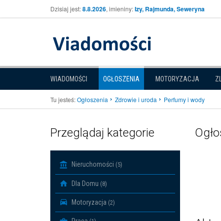
Dzisiaj jest:
8.8.2026
, imieniny:
Izy, Rajmunda, Seweryna
WIADOMOŚCI
OGŁOSZENIA
MOTORYZACJA
Z
Tu jesteś:
Ogłoszenia
Zdrowie i uroda
Perfumy i wody
Przeglądaj kategorie
Ogłos
Nieruchomości
(5)
Dla Domu
(8)
Motoryzacja
(2)