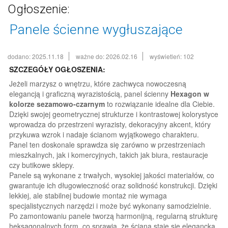
Ogłoszenie:
Panele ścienne wygłuszające
dodano: 2025.11.18
ważne do: 2026.02.16
wyświetleń: 102
SZCZEGÓŁY OGŁOSZENIA:
Jeżeli marzysz o wnętrzu, które zachwyca nowoczesną
elegancją i graficzną wyrazistością, panel ścienny
Hexagon w
kolorze sezamowo-czarnym
to rozwiązanie idealne dla Ciebie.
Dzięki swojej geometrycznej strukturze i kontrastowej kolorystyce
wprowadza do przestrzeni wyrazisty, dekoracyjny akcent, który
przykuwa wzrok i nadaje ścianom wyjątkowego charakteru.
Panel ten doskonale sprawdza się zarówno w przestrzeniach
mieszkalnych, jak i komercyjnych, takich jak biura, restauracje
czy butikowe sklepy.
Panele są wykonane z trwałych, wysokiej jakości materiałów, co
gwarantuje ich długowieczność oraz solidność konstrukcji. Dzięki
lekkiej, ale stabilnej budowie montaż nie wymaga
specjalistycznych narzędzi i może być wykonany samodzielnie.
Po zamontowaniu panele tworzą harmonijną, regularną strukturę
heksagonalnych form, co sprawia, że ściana staje się elegancką