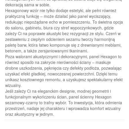
dekoracją sama w sobie.
Hexagonowy wzór nie tylko dodaje estetyki, ale pełni również
praktyczną funkcję – może działać jako panel wyciszający,
redukując niepożądane echo w pomieszczeniu. To świetna opcja
do salonu, gabinetu, biura czy stref wypoczynkowych, gdzie
zależy Ci na poprawie akustyki bez rezygnacji ze stylu. Czerń w
zestawieniu z ciepłym odcieniem sezamu tworzy harmonijną
paletę barw, która łatwo komponuje się z drewnianymi meblami,
betonem, a także zersjaniowanymi tkaninami.
Poza walorami akustycznymi i dekoracyjnymi, panel Hexagon to
również sposób na zakrycie nierówności ściany – maskuje
drobne uszkodzenia, pęknięcia czy defekty podłoża, pozwalając
uzyskać efekt gładkiej, nowoczesnej powierzchni. Dzięki temu
unikasz kosztownego remontu, a uzyskujesz spektakularny efekt
wizualny.
Jeśli zależy Ci na eleganckim designie, modnej geometrii i
funkcjonalnym wykończeniu ścian, panel ścienny Hexagon
sezamowy-czarny to trafny wybór. To inwestycja, która odmienia
przestrzeń, nadaje jej charakteru i wprowadza komfort wizualny
oraz akustyczny w jednym.