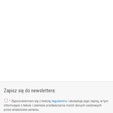
Zapisz się do newslettera:
*
Zapoznałem/am się z treścią
regulaminu
i akceptuję jego zapisy, w tym
informujące o fakcie i zakresie przetwarzania moich danych osobowych
przez właściciela serwisu.