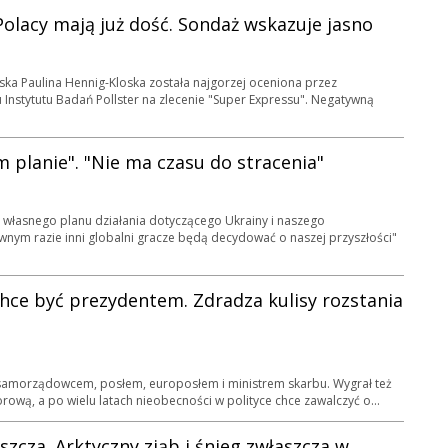
olacy mają już dość. Sondaż wskazuje jasno
iska Paulina Hennig-Kloska została najgorzej oceniona przez
nstytutu Badań Pollster na zlecenie "Super Expressu". Negatywną
m planie". "Nie ma czasu do stracenia"
e własnego planu działania dotyczącego Ukrainy i naszego
wnym razie inni globalni gracze będą decydować o naszej przyszłości"
 chce być prezydentem. Zdradza kulisy rozstania
ż samorządowcem, posłem, europosłem i ministrem skarbu. Wygrał też
ową, a po wielu latach nieobecności w polityce chce zawalczyć o...
zcza. Arktyczny ziąb i śnieg zwłaszcza w