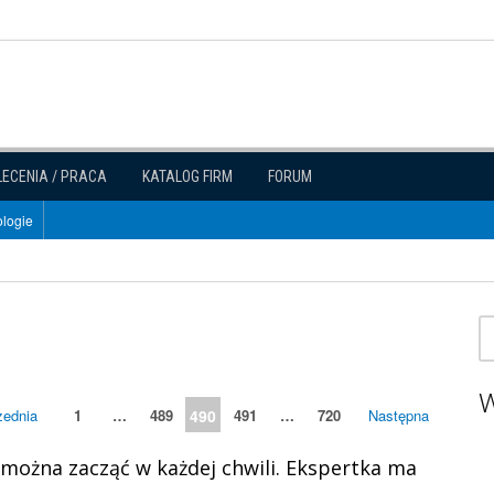
LECENIA / PRACA
KATALOG FIRM
FORUM
logie
W
zednia
1
…
489
490
491
…
720
Następna
można zacząć w każdej chwili. Ekspertka ma