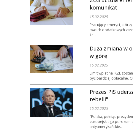
ZUS uczula emery
komunikat
15.02.2025
Pracujący emeryci, którz
swoich dodatkowych zarob
że...
Duża zmiana w os
w górę
15.02.2025
Limit wpłat na IKZE zost
być bardziej opłacalne. O
Prezes PiS uderz
rebelii"
15.02.2025
"Polska, pełniąc prezyde
europejskiego porozumien
antyamerykańskie...