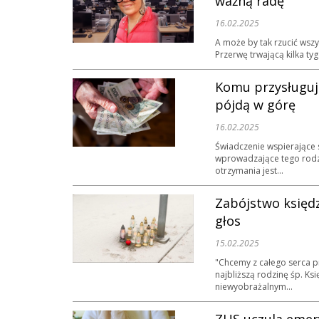
ważną radę
16.02.2025
A może by tak rzucić wszy
Przerwę trwającą kilka ty
Komu przysługuj
pójdą w górę
16.02.2025
Świadczenie wspierające
wprowadzające tego rodza
otrzymania jest...
Zabójstwo księd
głos
15.02.2025
"Chcemy z całego serca p
najbliższą rodzinę śp. K
niewyobrażalnym...