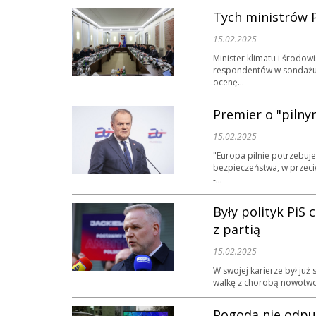
Tych ministrów P
15.02.2025
Minister klimatu i środow
respondentów w sondażu I
ocenę...
Premier o "pilny
15.02.2025
"Europa pilnie potrzebuj
bezpieczeństwa, w przeci
-...
Były polityk PiS
z partią
15.02.2025
W swojej karierze był ju
walkę z chorobą nowotwor
Pogoda nie odpus