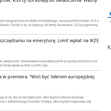
tów, którzy dorabiają do świadczenia. Ważny
y nie osiągnęli jeszcze wieku emerytalnego, muszą poinformować ZUS o
J
kach. Chodzi o to, że dotyczą ich limity dorabiania. ZUS przypomina,
zczędzaniu na emeryturę. Limit wpłat na IKZE
K
anie zwiększony. Inwestowanie w podwyższenie przyszłej emerytury ma
to limity wpłat na IKZE w 2025 roku.
a w premiera. "Woli być liderem europejskiej
ncję w UE, stoi przed wyborem: albo będzie liderem budowy
ia z administracją Donalda Trumpa, albo będzie inspirować siły