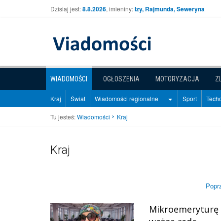
Dzisiaj jest:
8.8.2026
, imieniny:
Izy, Rajmunda, Seweryna
WIADOMOŚCI
OGŁOSZENIA
MOTORYZACJA
Z
Kraj
Świat
Wiadomości regionalne
Sport
Techo
Tu jesteś:
Wiadomości
Kraj
Kraj
Popr
Mikroemeryturę 