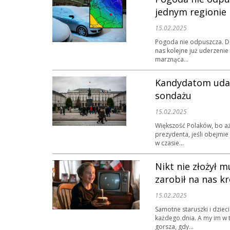
jednym regionie
15.02.2025
Pogoda nie odpuszcza. Do
nas kolejne już uderzeni
marznąca...
Kandydatom uda s
sondażu
15.02.2025
Większość Polaków, bo aż 
prezydenta, jeśli obejmie
w czasie...
Nikt nie złożył m
zarobił na nas kr
15.02.2025
Samotne staruszki i dzie
każdego dnia. A my im w
gorsza, gdy...