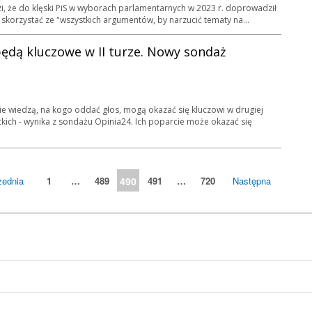
i, że do klęski PiS w wyborach parlamentarnych w 2023 r. doprowadził
iła skorzystać ze "wszystkich argumentów, by narzucić tematy na...
będą kluczowe w II turze. Nowy sondaż
ie wiedzą, na kogo oddać głos, mogą okazać się kluczowi w drugiej
ich - wynika z sondażu Opinia24. Ich poparcie może okazać się
zednia
1
…
489
490
491
…
720
Następna