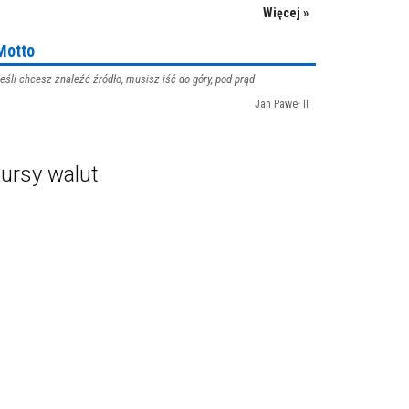
Więcej »
Motto
eśli chcesz znaleźć źródło, musisz iść do góry, pod prąd
Jan Paweł II
ursy walut