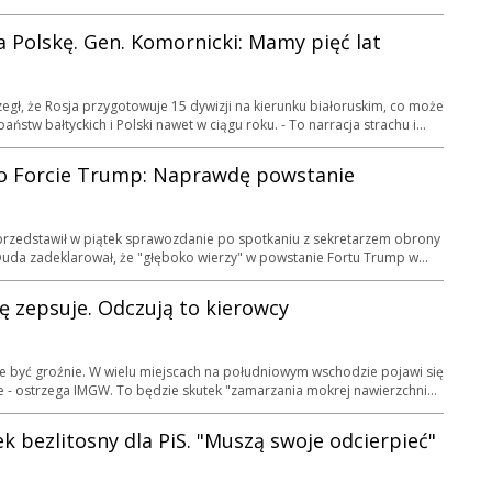
a Polskę. Gen. Komornicki: Mamy pięć lat
egł, że Rosja przygotowuje 15 dywizji na kierunku białoruskim, co może
ństw bałtyckich i Polski nawet w ciągu roku. - To narracja strachu i...
o Forcie Trump: Naprawdę powstanie
rzedstawił w piątek sprawozdanie po spotkaniu z sekretarzem obrony
da zadeklarował, że "głęboko wierzy" w powstanie Fortu Trump w...
 zepsuje. Odczują to kierowcy
 być groźnie. W wielu miejscach na południowym wschodzie pojawi się
 - ostrzega IMGW. To będzie skutek "zamarzania mokrej nawierzchni...
k bezlitosny dla PiS. "Muszą swoje odcierpieć"