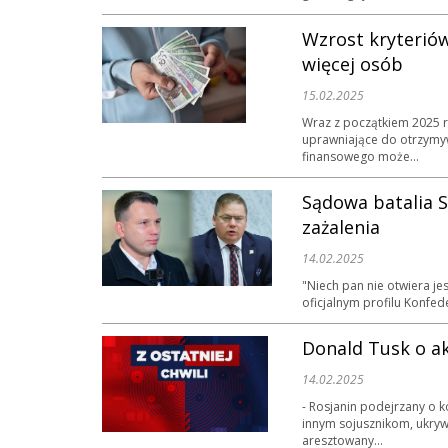
Wzrost kryterió
więcej osób
15.02.2025
Wraz z początkiem 2025 
uprawniające do otrzymy
finansowego może...
Sądowa batalia S
zażalenia
14.02.2025
"Niech pan nie otwiera je
oficjalnym profilu Konfed
Donald Tusk o ak
14.02.2025
- Rosjanin podejrzany o 
innym sojusznikom, ukrywa
aresztowany...