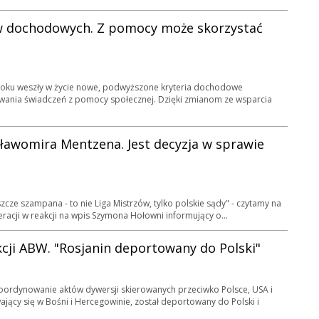
w dochodowych. Z pomocy może skorzystać
roku weszły w życie nowe, podwyższone kryteria dochodowe
wania świadczeń z pomocy społecznej. Dzięki zmianom ze wsparcia
ławomira Mentzena. Jest decyzja w sprawie
szcze szampana - to nie Liga Mistrzów, tylko polskie sądy" - czytamy na
eracji w reakcji na wpis Szymona Hołowni informujący o...
cji ABW. "Rosjanin deportowany do Polski"
koordynowanie aktów dywersji skierowanych przeciwko Polsce, USA i
jący się w Bośni i Hercegowinie, został deportowany do Polski i