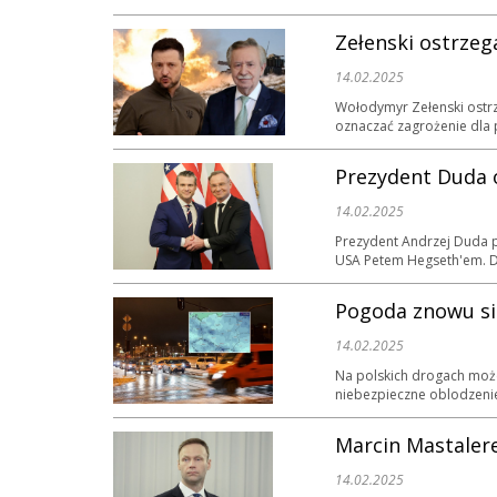
Zełenski ostrzeg
14.02.2025
Wołodymyr Zełenski ostrz
oznaczać zagrożenie dla pa
Prezydent Duda 
14.02.2025
Prezydent Andrzej Duda p
USA Petem Hegseth'em. Du
Pogoda znowu się
14.02.2025
Na polskich drogach może
niebezpieczne oblodzenie
Marcin Mastalere
14.02.2025