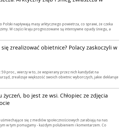
 Polski napływają masy arktycznego powietrza, co sprawi, że czeka
e zimy. W części kraju prognozowane są intensywne opady śniegu, a
ię zrealizować obietnice? Polacy zaskoczyli w
59 proc., wierzy w to, że wspierany przez nich kandydat na
 urząd, zrealizuje większość swoich obietnic wyborczych, jakie deklaruje
u życzeń, bo jest ze wsi. Chłopiec ze zdjęcia
ocie
ci uśmiechające się z mediów społecznościowych zarabiają na nas
 tym w tym pomagamy - każdym polubieniem i komentarzem. Co