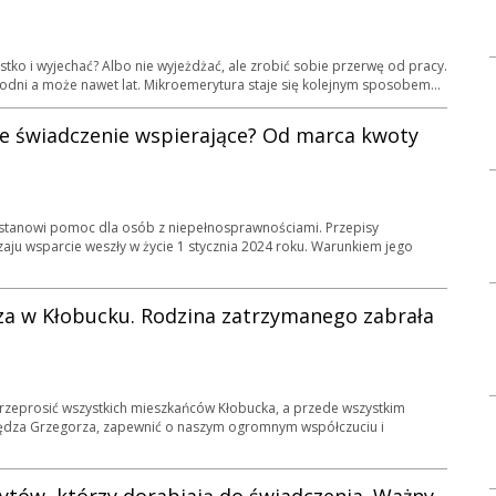
stko i wyjechać? Albo nie wyjeżdżać, ale zrobić sobie przerwę od pracy.
godni a może nawet lat. Mikroemerytura staje się kolejnym sposobem...
e świadczenie wspierające? Od marca kwoty
 stanowi pomoc dla osób z niepełnosprawnościami. Przepisy
ju wsparcie weszły w życie 1 stycznia 2024 roku. Warunkiem jego
za w Kłobucku. Rodzina zatrzymanego zabrała
rzeprosić wszystkich mieszkańców Kłobucka, a przede wszystkim
siędza Grzegorza, zapewnić o naszym ogromnym współczuciu i