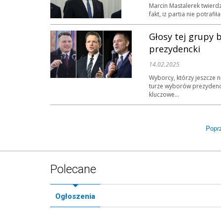
Marcin Mastalerek twierdz
fakt, iż partia nie potraf
Głosy tej grupy 
prezydencki
14.02.2025
Wyborcy, którzy jeszcze n
turze wyborów prezydenck
kluczowe...
Popr
Polecane
Ogłoszenia