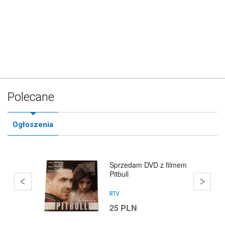
Polecane
Ogłoszenia
Sprzedam DVD z filmem
Pitbull
RTV
25
PLN